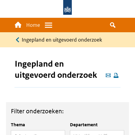
Overslaan
en
naar
Main
Home
Menu
de
navigation
Kruimelpad
inhoud
Ingepland en uitgevoerd onderzoek
gaan
Ingepland en
uitgevoerd onderzoek
Deze
pagina
e-
mailen
Filter onderzoeken:
Thema
Departement