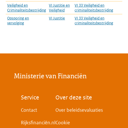
Veiligheid en
VI Justitie en
VI 33 Veiligheid en
Criminaliteitsbestrijding
Veiligheid
criminaliteitsbestrijding
Opsporing en
VI Justitie
VI 33 Veiligheid en
vervolging
criminaliteitsbestrijding
Ministerie van Financiën
Voet
Service
Over deze site
Contact
Over beleidsevaluaties
Rijksfinanciën.nl
Cookie