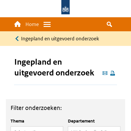
Overslaan
en
naar
Main
Home
Menu
de
navigation
Kruimelpad
inhoud
Ingepland en uitgevoerd onderzoek
gaan
Ingepland en
uitgevoerd onderzoek
Deze
pagina
e-
mailen
Filter onderzoeken:
Thema
Departement