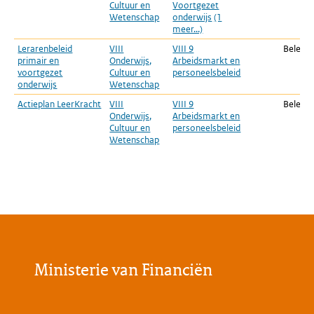
Cultuur en
Voortgezet
Wetenschap
onderwijs
(1
meer...)
Lerarenbeleid
VIII
VIII 9
Beleids
primair en
Onderwijs,
Arbeidsmarkt en
voortgezet
Cultuur en
personeelsbeleid
onderwijs
Wetenschap
Actieplan LeerKracht
VIII
VIII 9
Beleids
Onderwijs,
Arbeidsmarkt en
Cultuur en
personeelsbeleid
Wetenschap
Ministerie van Financiën