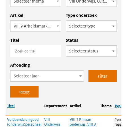
Selecteer thema
VIII Onderwijs, Cultuur en Wetenschap
Artikel
Type onderzoek
VIII 9 Arbeidsmarkt en personeelsbeleid
Selecteer type
Titel
Status
Selecteer status
Afronding
Selecteer jaar
Titel
Departement
Artikel
Thema
Type o
Voldoende en goed
VIII
VIII 1 Primair
Periodi
(onderwijs)personeel
Onderwijs,
onderwijs
,
VIII 3
rappor