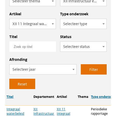
Selecteer thema
XII Infrastructuur en Waterstaat
Artikel
Type onderzoek
XII 11 Integraal waterbeleid
Selecteer type
Titel
Status
Selecteer status
Afronding
Selecteer jaar
Titel
Departement
Artikel
Thema
Type onderzoek
Integraal
XII
XII 11
Periodieke
waterbeleid
Infrastructuur
Integraal
rapportage