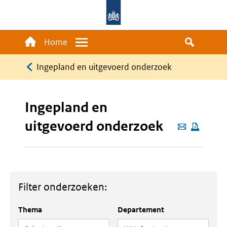
Overslaan
en
naar
Main
Home
Menu
de
navigation
Kruimelpad
inhoud
Ingepland en uitgevoerd onderzoek
gaan
Ingepland en
uitgevoerd onderzoek
Deze
pagina
e-
mailen
Filter onderzoeken:
Thema
Departement