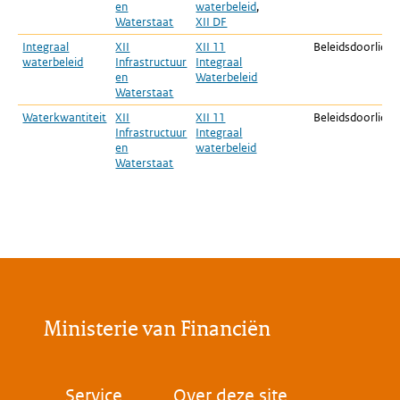
en
waterbeleid
,
Waterstaat
XII DF
Integraal
XII
XII 11
Beleidsdoorlicht
waterbeleid
Infrastructuur
Integraal
en
Waterbeleid
Waterstaat
Waterkwantiteit
XII
XII 11
Beleidsdoorlicht
Infrastructuur
Integraal
en
waterbeleid
Waterstaat
Ministerie van Financiën
Voet
Service
Over deze site