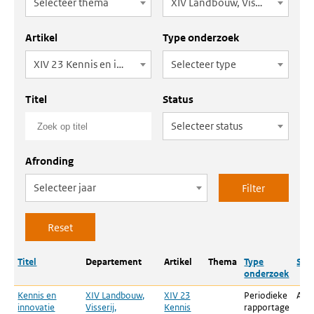
Selecteer thema
XIV Landbouw, Visserij, Voedselzekerheid en Natuur
Artikel
Type onderzoek
XIV 23 Kennis en innovatie
Selecteer type
Titel
Status
Selecteer status
Afronding
Selecteer jaar
Titel
Departement
Artikel
Thema
Type
Sta
onderzoek
Kennis en
XIV Landbouw,
XIV 23
Periodieke
Aan
innovatie
Visserij,
Kennis
rapportage