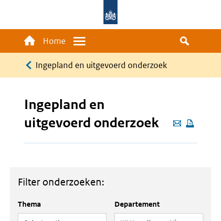
Overslaan
en
naar
Main
Home
Menu
de
navigation
Kruimelpad
inhoud
Ingepland en uitgevoerd onderzoek
gaan
Ingepland en
uitgevoerd onderzoek
Deze
pagina
e-
mailen
Filter onderzoeken:
Thema
Departement