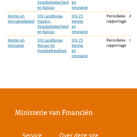
Voedselzekerheid
en
en Natuur
innovatie
Kennis en
XIV Landbouw,
XIV 23
Periodieke
Afg
innovatiebeleid
Visserij,
Kennis
rapportage
Voedselzekerheid
en
en Natuur
innovatie
Kennis en
XIV Landbouw,
XIV 23
Periodieke
In u
innovatie
Natuur en
Kennis
rapportage
Voedselkwaliteit
en
innovatie
Ministerie van Financiën
Voet
Service
Over deze site