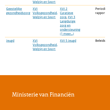
Welzijn en Sport
Geestelijke
XVI
XVI 2
Periodiek
gezondheidszorg
Volksgezondheid,
Curatieve
rapportag
Welzijn en Sport
zorg
,
XVI 3
Langdurige
zorg en
ondersteuning
(1 meer...)
Jeugd
XVI
XVI 5 Jeugd
Beleidsdoo
Volksgezondheid,
Welzijn en Sport
Ministerie van Financiën