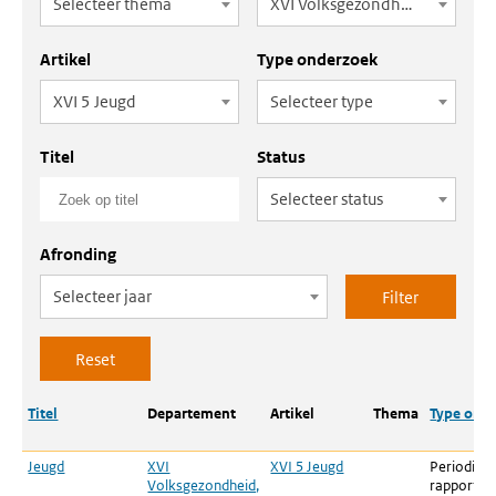
Selecteer thema
XVI Volksgezondheid, Welzijn en Sport
Artikel
Type onderzoek
XVI 5 Jeugd
Selecteer type
Titel
Status
Selecteer status
Afronding
Selecteer jaar
Titel
Departement
Artikel
Thema
Type ond
Jeugd
XVI
XVI 5 Jeugd
Periodiek
Volksgezondheid,
rapportag