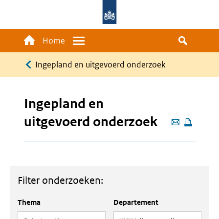
Overslaan
en
naar
Main
Home
Menu
de
navigation
Kruimelpad
inhoud
Ingepland en uitgevoerd onderzoek
gaan
Ingepland en
uitgevoerd onderzoek
Deze
pagina
e-
mailen
Filter onderzoeken:
Thema
Departement