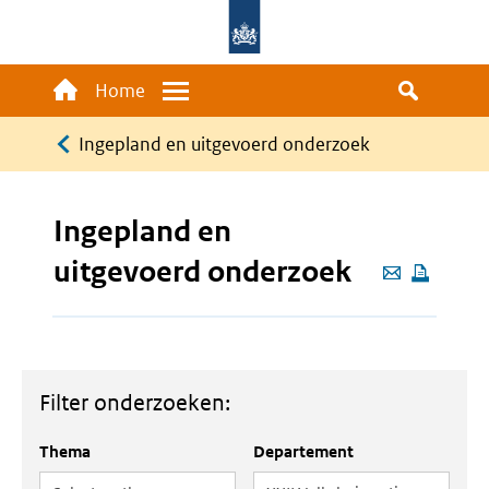
Overslaan
en
naar
Main
Home
Menu
de
navigation
Kruimelpad
inhoud
Ingepland en uitgevoerd onderzoek
gaan
Ingepland en
uitgevoerd onderzoek
Deze
pagina
e-
mailen
Filter onderzoeken:
Thema
Departement