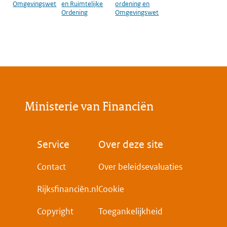
Omgevingswet
en Ruimtelijke
ordening en
Ordening
Omgevingswet
Ministerie van Financiën
Voet
Service
Over deze site
Contact
Over beleidsevaluaties
Rijksfinanciën.nl
Cookie
Copyright
Toegankelijkheid