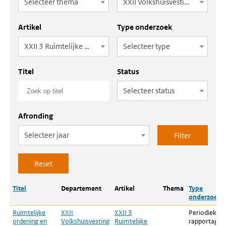
Selecteer thema
XXII Volkshuisvesting en Ruimtelijke Ordening
Artikel
Type onderzoek
XXII 3 Ruimtelijke ordening en Omgevingswet
Selecteer type
Titel
Status
Selecteer status
Afronding
Selecteer jaar
Titel
Departement
Artikel
Thema
Type
onderzoek
Ruimtelijke
XXII
XXII 3
Periodieke
ordening en
Volkshuisvesting
Ruimtelijke
rapportage