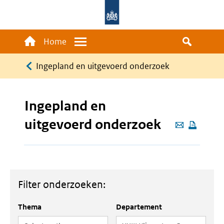
Overslaan
en
naar
Main
Home
Menu
de
navigation
Kruimelpad
inhoud
Ingepland en uitgevoerd onderzoek
gaan
Ingepland en
uitgevoerd onderzoek
Deze
pagina
e-
mailen
Filter onderzoeken:
Thema
Departement