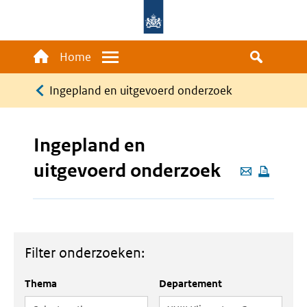
Overslaan
en
naar
Main
Home
Menu
de
navigation
Kruimelpad
inhoud
Ingepland en uitgevoerd onderzoek
gaan
Ingepland en
uitgevoerd onderzoek
Deze
pagina
e-
mailen
Filter onderzoeken:
Thema
Departement