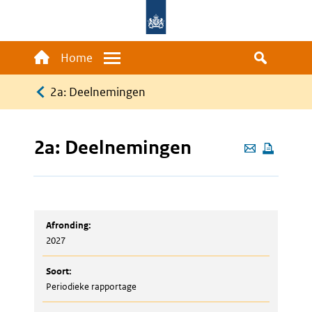
Overslaan
en
naar
Main
Home
Menu
de
navigation
Kruimelpad
inhoud
2a: Deelnemingen
gaan
2a: Deelnemingen
Deze
pagina
e-
mailen
Afronding:
2027
Soort:
Periodieke rapportage