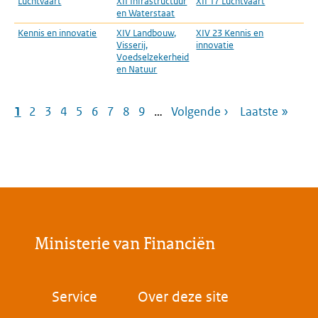
Luchtvaart
XII Infrastructuur
XII 17 Luchtvaart
en Waterstaat
Kennis en innovatie
XIV Landbouw,
XIV 23 Kennis en
Visserij,
innovatie
Voedselzekerheid
en Natuur
Paginering
Pagina
1
Pagina
2
Pagina
3
Pagina
4
Pagina
5
Pagina
6
Pagina
7
Pagina
8
Pagina
9
…
Volgende
Volgende ›
Laatste
Laatste »
pagina
pagina
Ministerie van Financiën
Voet
Service
Over deze site