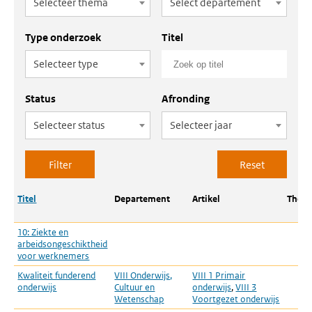
Selecteer thema
Select departement
Type onderzoek
Titel
Selecteer type
Status
Afronding
Selecteer status
Selecteer jaar
Titel
Departement
Artikel
Them
10: Ziekte en
arbeidsongeschiktheid
voor werknemers
Kwaliteit funderend
VIII Onderwijs,
VIII 1 Primair
onderwijs
Cultuur en
onderwijs
,
VIII 3
Wetenschap
Voortgezet onderwijs