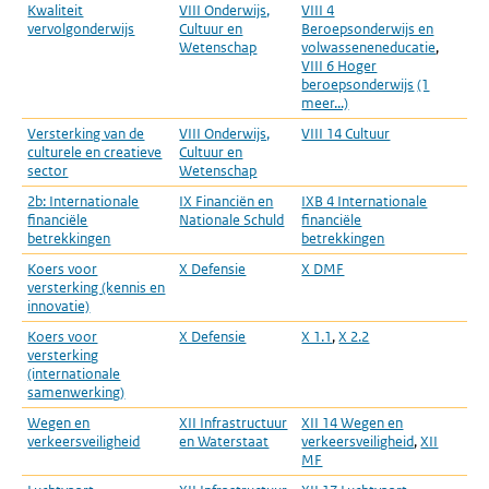
Kwaliteit
VIII Onderwijs,
VIII 4
vervolgonderwijs
Cultuur en
Beroepsonderwijs en
Wetenschap
volwasseneneducatie
,
VIII 6 Hoger
beroepsonderwijs
(1
meer...)
Versterking van de
VIII Onderwijs,
VIII 14 Cultuur
culturele en creatieve
Cultuur en
sector
Wetenschap
2b: Internationale
IX Financiën en
IXB 4 Internationale
financiële
Nationale Schuld
financiële
betrekkingen
betrekkingen
Koers voor
X Defensie
X DMF
versterking (kennis en
innovatie)
Koers voor
X Defensie
X 1.1
,
X 2.2
versterking
(internationale
samenwerking)
Wegen en
XII Infrastructuur
XII 14 Wegen en
verkeersveiligheid
en Waterstaat
verkeersveiligheid
,
XII
MF