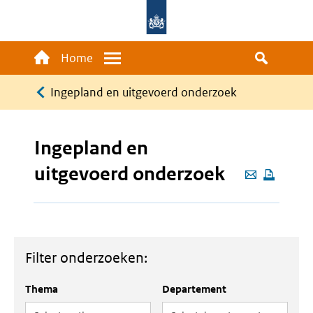
Overslaan
en
naar
Main
Home
Menu
de
navigation
Kruimelpad
inhoud
Ingepland en uitgevoerd onderzoek
gaan
Ingepland en
uitgevoerd onderzoek
Deze
pagina
e-
mailen
Filter onderzoeken:
Thema
Departement