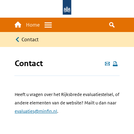
Overslaan
en
naar
Main
Home
Menu
de
navigation
Kruimelpad
inhoud
Contact
gaan
Contact
Deze
pagina
e-
mailen
Heeft u vragen over het Rijksbrede evaluatiestelsel, of
andere elementen van de website? Mailt u dan naar
evaluaties@minfin.nl
.