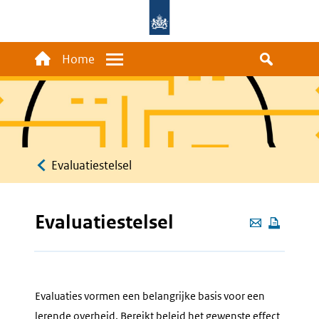
Overslaan
en
naar
Main
Home
Menu
de
navigation
inhoud
gaan
Kruimelpad
Evaluatiestelsel
Evaluatiestelsel
Deze
pagina
e-
mailen
Evaluaties vormen een belangrijke basis voor een
lerende overheid. Bereikt beleid het gewenste effect