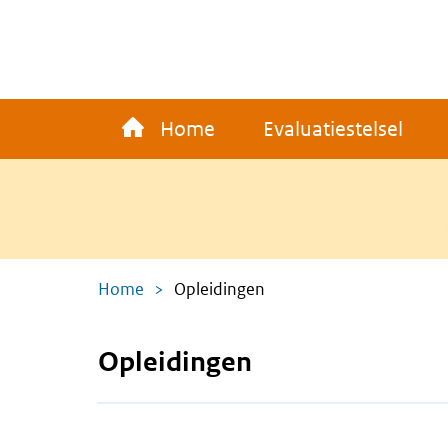
Overslaan
en
naar
de
Main
inhoud
Home
Evaluatiestelsel
navigation
gaan
Kruimelpad
Home
Opleidingen
Opleidingen