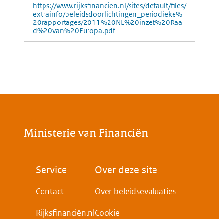
https://www.rijksfinancien.nl/sites/default/files/
extrainfo/beleidsdoorlichtingen_periodieke%
20rapportages/2011%20NL%20inzet%20Raa
d%20van%20Europa.pdf
Ministerie van Financiën
Voet
Service
Over deze site
Contact
Over beleidsevaluaties
Rijksfinanciën.nl
Cookie