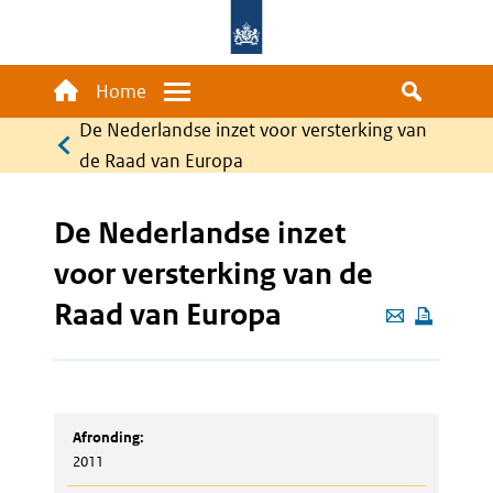
Overslaan
en
naar
Main
Home
Menu
de
navigation
De Nederlandse inzet voor versterking van
Kruimelpad
inhoud
de Raad van Europa
gaan
De Nederlandse inzet
voor versterking van de
Raad van Europa
Deze
pagina
e-
mailen
Afronding:
2011