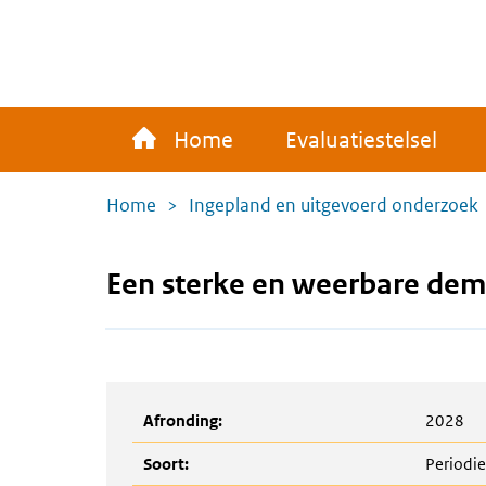
Overslaan
en
naar
de
Main
inhoud
Home
Evaluatiestelsel
navigation
gaan
Kruimelpad
Home
Ingepland en uitgevoerd onderzoek
Een sterke en weerbare demo
Afronding:
2028
Soort:
Periodi