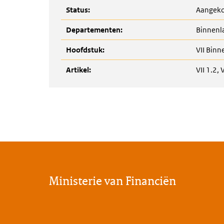
Status:
Aangek
Departementen:
Binnenla
Hoofdstuk:
VII Binn
Artikel:
VII 1.2, 
Ministerie van Financiën