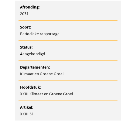
mailen
Afronding:
2031
Soort:
Periodieke rapportage
Status:
Aangekondigd
Departementen:
Klimaat en Groene Groei
Hoofdstuk:
XXIII Klimaat en Groene Groei
Artikel:
XXIII 31