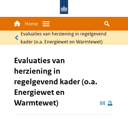
Overslaan
en
naar
Main
Home
Menu
de
navigation
Evaluaties van herziening in regelgevend
Kruimelpad
inhoud
kader (o.a. Energiewet en Warmtewet)
gaan
Evaluaties van
herziening in
regelgevend kader (o.a.
Energiewet en
Warmtewet)
Deze
pagina
e-