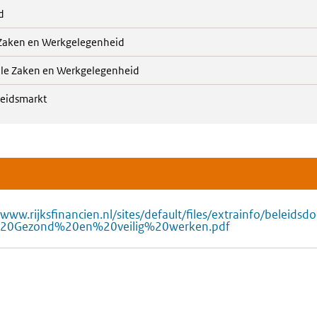
d
 Zaken en Werkgelegenheid
ale Zaken en Werkgelegenheid
beidsmarkt
/www.rijksfinancien.nl/sites/default/files/extrainfo/beleid
20Gezond%20en%20veilig%20werken.pdf