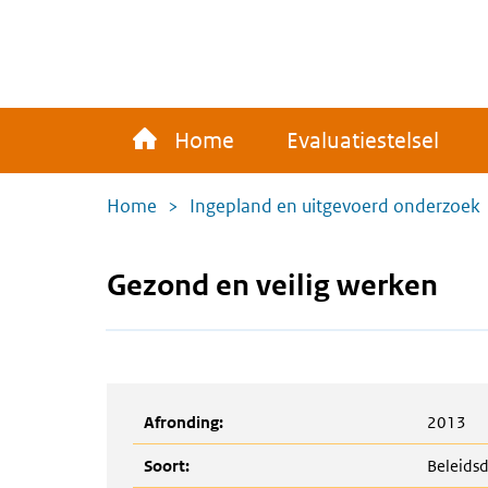
Overslaan
en
naar
de
Main
inhoud
Home
Evaluatiestelsel
navigation
gaan
Kruimelpad
Home
Ingepland en uitgevoerd onderzoek
Gezond en veilig werken
Afronding:
2013
Soort:
Beleidsd