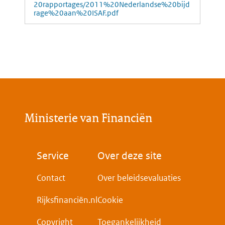
20rapportages/2011%20Nederlandse%20bijd
rage%20aan%20ISAF.pdf
Ministerie van Financiën
Voet
Service
Over deze site
Contact
Over beleidsevaluaties
Rijksfinanciën.nl
Cookie
Copyright
Toegankelijkheid