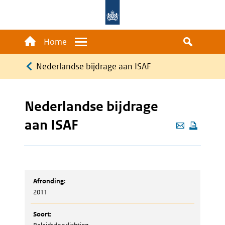
Overslaan
en
naar
Main
Home
Menu
de
navigation
Kruimelpad
inhoud
Nederlandse bijdrage aan ISAF
gaan
Nederlandse bijdrage
aan ISAF
Deze
pagina
e-
mailen
Afronding:
2011
Soort: