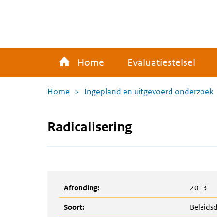
Overslaan
en
naar
de
Main
inhoud
Home
Evaluatiestelsel
navigation
gaan
Kruimelpad
Home
Ingepland en uitgevoerd onderzoek
Radicalisering
Afronding:
2013
Soort:
Beleidsd