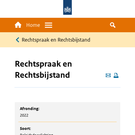
Overslaan
en
naar
Main
Home
Menu
de
navigation
Kruimelpad
inhoud
Rechtspraak en Rechtsbijstand
gaan
Rechtspraak en
Rechtsbijstand
Deze
pagina
e-
mailen
Afronding:
2022
Soort: