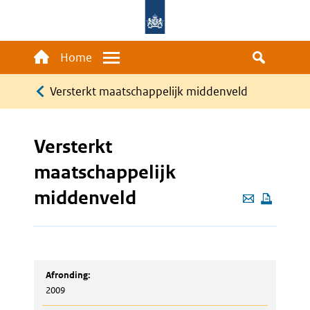
Overslaan
en
naar
Main
Home
Menu
de
navigation
Kruimelpad
inhoud
Versterkt maatschappelijk middenveld
gaan
Versterkt
maatschappelijk
middenveld
Deze
pagina
e-
mailen
Afronding:
2009