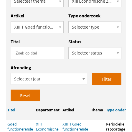
Selecteer thema
XIII Economische Zaken
Artikel
Type onderzoek
XIII 1 Goed functionerende economie en markten
Selecteer type
Titel
Status
Selecteer status
Afronding
Selecteer jaar
Titel
Departement
Artikel
Thema
Type onderzo
Goed
XIII
XIII 1 Goed
Periodieke
functionerende
Economische
functionerende
rapportage