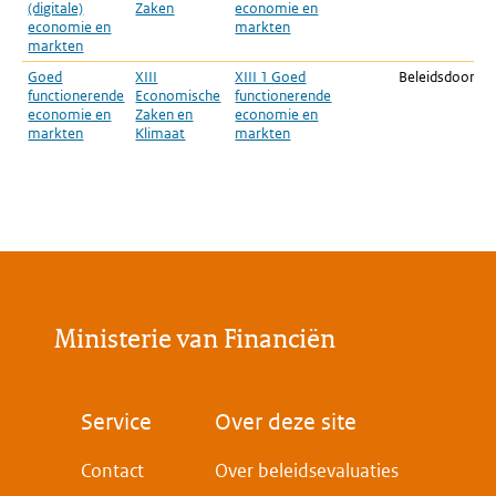
(digitale)
Zaken
economie en
economie en
markten
markten
Goed
XIII
XIII 1 Goed
Beleidsdoorlich
functionerende
Economische
functionerende
economie en
Zaken en
economie en
markten
Klimaat
markten
Ministerie van Financiën
Voet
Service
Over deze site
Contact
Over beleidsevaluaties