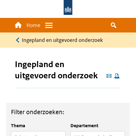
Overslaan
en
naar
Main
Home
Menu
de
navigation
Kruimelpad
inhoud
Ingepland en uitgevoerd onderzoek
gaan
Ingepland en
uitgevoerd onderzoek
Deze
pagina
e-
mailen
Filter onderzoeken:
Thema
Departement