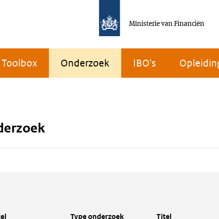
Ministerie van Financiën
Toolbox
Onderzoek
IBO's
Opleidin
derzoek
el
Type onderzoek
Titel