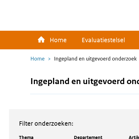
Overslaan
en
naar
de
Main
inhoud
Home
Evaluatiestelsel
navigation
gaan
Kruimelpad
Home
Ingepland en uitgevoerd onderzoek
Ingepland en uitgevoerd on
Filter onderzoeken:
Thema
Departement
Artik