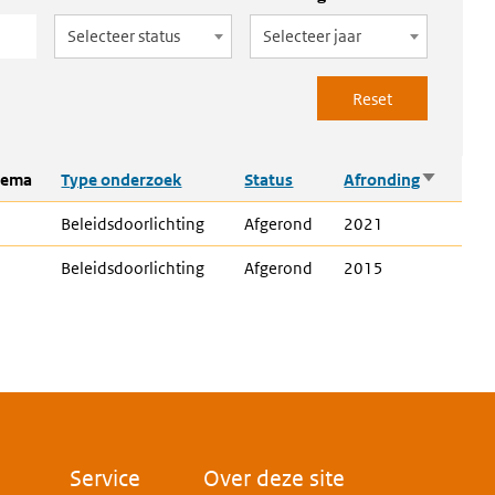
Selecteer status
Selecteer jaar
Oplopen
hema
Type onderzoek
Status
Afronding
sorteren
Beleidsdoorlichting
Afgerond
2021
Beleidsdoorlichting
Afgerond
2015
Voet
Service
Over deze site