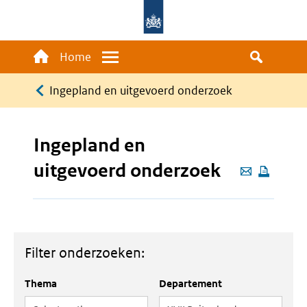
Overslaan
en
naar
Main
Home
Menu
de
navigation
Kruimelpad
inhoud
Ingepland en uitgevoerd onderzoek
gaan
Ingepland en
uitgevoerd onderzoek
Deze
pagina
e-
mailen
Filter onderzoeken:
Thema
Departement