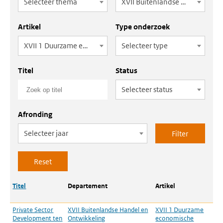
Selecteer thema
XVII Buitenlandse Handel en Ontwikkeling
Artikel
Type onderzoek
XVII 1 Duurzame economische ontwikkelinghandel en investeringen
Selecteer type
Titel
Status
Selecteer status
Afronding
Selecteer jaar
Titel
Departement
Artikel
T
Private Sector
XVII Buitenlandse Handel en
XVII 1 Duurzame
Development ten
Ontwikkeling
economische