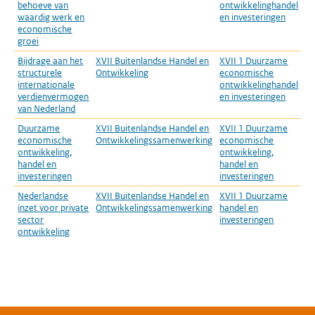
behoeve van
ontwikkelinghandel
waardig werk en
en investeringen
economische
groei
Bijdrage aan het
XVII Buitenlandse Handel en
XVII 1 Duurzame
structurele
Ontwikkeling
economische
internationale
ontwikkelinghandel
verdienvermogen
en investeringen
van Nederland
Duurzame
XVII Buitenlandse Handel en
XVII 1 Duurzame
economische
Ontwikkelingssamenwerking
economische
ontwikkeling,
ontwikkeling,
handel en
handel en
investeringen
investeringen
Nederlandse
XVII Buitenlandse Handel en
XVII 1 Duurzame
inzet voor private
Ontwikkelingssamenwerking
handel en
sector
investeringen
ontwikkeling