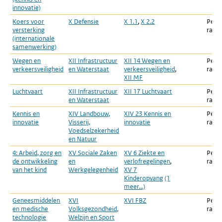
innovatie)
Koers voor
X Defensie
X 1.1
,
X 2.2
Peri
versterking
rapp
(internationale
samenwerking)
Wegen en
XII Infrastructuur
XII 14 Wegen en
Peri
verkeersveiligheid
en Waterstaat
verkeersveiligheid
,
rapp
XII MF
Luchtvaart
XII Infrastructuur
XII 17 Luchtvaart
Peri
en Waterstaat
rapp
Kennis en
XIV Landbouw,
XIV 23 Kennis en
Peri
innovatie
Visserij,
innovatie
rapp
Voedselzekerheid
en Natuur
4: Arbeid, zorg en
XV Sociale Zaken
XV 6 Ziekte en
Peri
de ontwikkeling
en
verlofregelingen
,
rapp
van het kind
Werkgelegenheid
XV 7
Kinderopvang
(1
meer...)
Geneesmiddelen
XVI
XVI FBZ
Peri
en medische
Volksgezondheid,
rapp
technologie
Welzijn en Sport