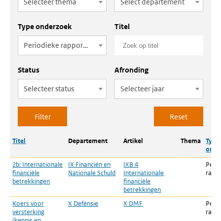
Selecteer thema
Select departement
Type onderzoek
Titel
Periodieke rapportage
Status
Afronding
Selecteer status
Selecteer jaar
Titel
Departement
Artikel
Thema
Type
onde
2b: Internationale
IX Financiën en
IXB 4
Peri
financiële
Nationale Schuld
Internationale
rapp
betrekkingen
financiële
betrekkingen
Koers voor
X Defensie
X DMF
Peri
versterking
rapp
(kennis en