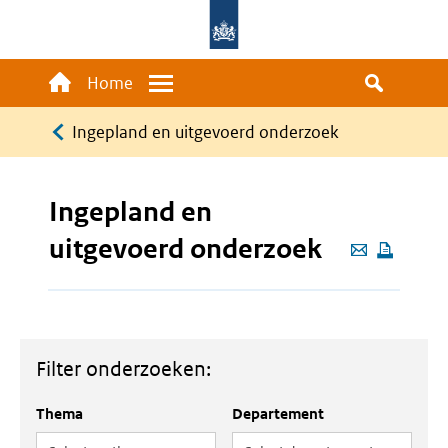
Overslaan
en
naar
Main
Home
Menu
de
navigation
Kruimelpad
inhoud
Ingepland en uitgevoerd onderzoek
gaan
Ingepland en
uitgevoerd onderzoek
Deze
pagina
e-
mailen
Filter onderzoeken:
Thema
Departement