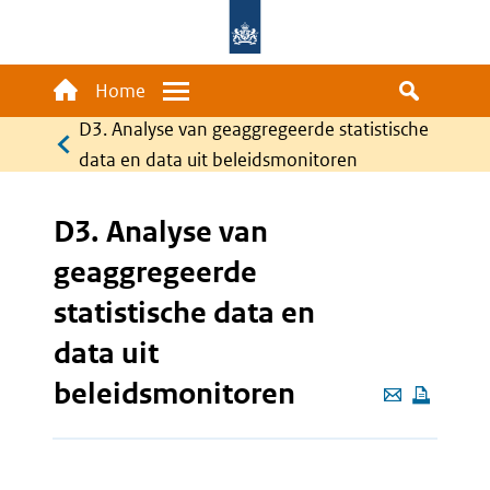
Overslaan
en
naar
Main
Home
Menu
de
navigation
D3. Analyse van geaggregeerde statistische
Kruimelpad
inhoud
data en data uit beleidsmonitoren
gaan
D3. Analyse van
geaggregeerde
statistische data en
data uit
beleidsmonitoren
Deze
pagina
e-