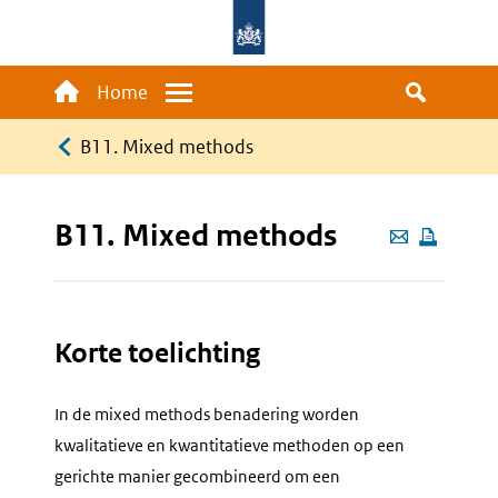
Overslaan
en
naar
Main
Home
Menu
de
navigation
Kruimelpad
inhoud
B11. Mixed methods
gaan
B11. Mixed methods
Deze
pagina
e-
mailen
Korte toelichting
In de
mixed methods
benadering worden
kwalitatieve en kwantitatieve methoden op een
gerichte manier gecombineerd om een