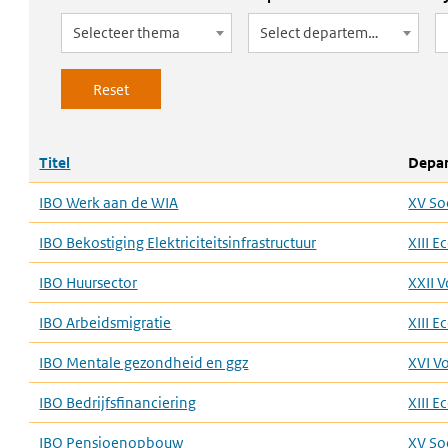
Selecteer thema
Select departement
Titel
Depa
IBO Werk aan de WIA
XV So
IBO Bekostiging Elektriciteitsinfrastructuur
XIII 
IBO Huursector
XXII 
IBO Arbeidsmigratie
XIII 
IBO Mentale gezondheid en ggz
XVI V
IBO Bedrijfsfinanciering
XIII 
IBO Pensioenopbouw
XV So