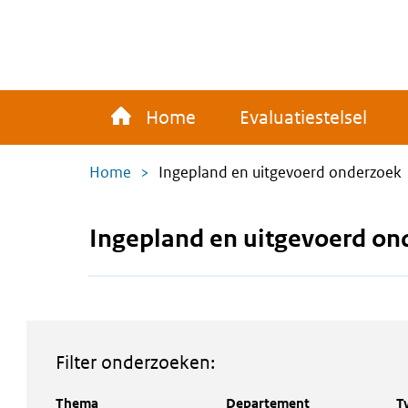
Overslaan
en
naar
de
Main
inhoud
Home
Evaluatiestelsel
navigation
gaan
Kruimelpad
Home
Ingepland en uitgevoerd onderzoek
Ingepland en uitgevoerd on
Filter onderzoeken:
Thema
Departement
T