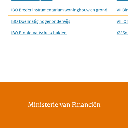
IBO Breder instrumentarium woningbouw en grond
VII B
IBO Doelmatig hoger onderwijs
VIII 
IBO Problematische schulden
XV So
Ministerie van Financiën