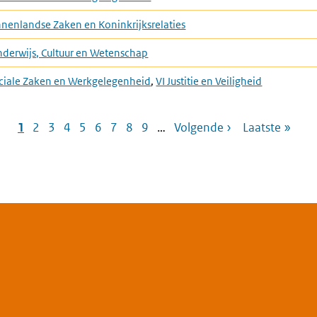
innenlandse Zaken en Koninkrijksrelaties
Onderwijs, Cultuur en Wetenschap
ciale Zaken en Werkgelegenheid
,
VI Justitie en Veiligheid
Pagina
1
Pagina
2
Pagina
3
Pagina
4
Pagina
5
Pagina
6
Pagina
7
Pagina
8
Pagina
9
…
Volgende
Volgende ›
Laatste
Laatste »
Paginering
pagina
pagina