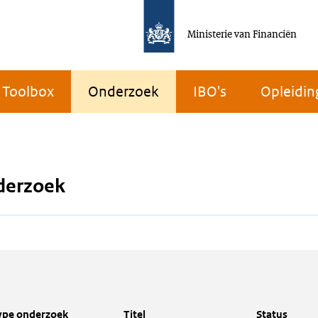
Ministerie van Financiën
Toolbox
Onderzoek
IBO's
Opleidin
derzoek
ype onderzoek
Titel
Status