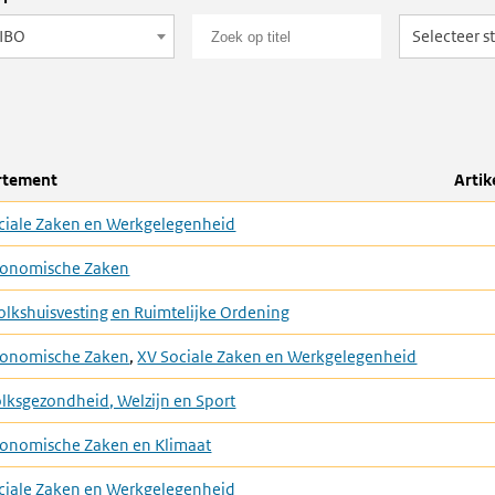
IBO
Selecteer s
rtement
Artik
ciale Zaken en Werkgelegenheid
Economische Zaken
Volkshuisvesting en Ruimtelijke Ordening
Economische Zaken
,
XV Sociale Zaken en Werkgelegenheid
olksgezondheid, Welzijn en Sport
Economische Zaken en Klimaat
ciale Zaken en Werkgelegenheid