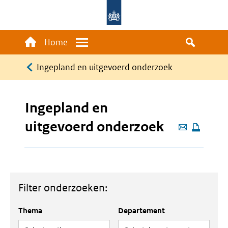
Overslaan
en
naar
Main
Home
Menu
de
navigation
Kruimelpad
inhoud
Ingepland en uitgevoerd onderzoek
gaan
Ingepland en
uitgevoerd onderzoek
Deze
pagina
e-
mailen
Filter onderzoeken:
Thema
Departement