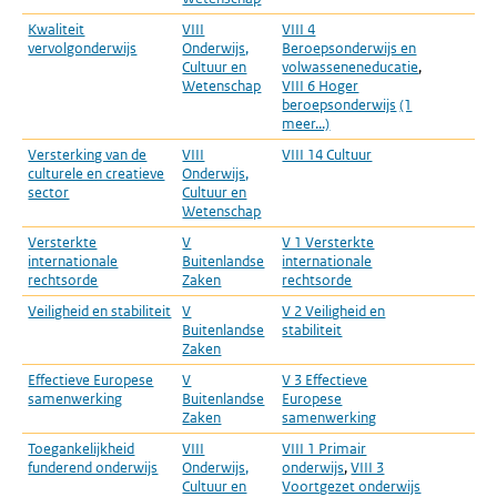
Kwaliteit
VIII
VIII 4
P
vervolgonderwijs
Onderwijs,
Beroepsonderwijs en
r
Cultuur en
volwasseneneducatie
,
Wetenschap
VIII 6 Hoger
beroepsonderwijs
(1
meer...)
Versterking van de
VIII
VIII 14 Cultuur
P
culturele en creatieve
Onderwijs,
r
sector
Cultuur en
Wetenschap
Versterkte
V
V 1 Versterkte
P
internationale
Buitenlandse
internationale
r
rechtsorde
Zaken
rechtsorde
Veiligheid en stabiliteit
V
V 2 Veiligheid en
P
Buitenlandse
stabiliteit
r
Zaken
Effectieve Europese
V
V 3 Effectieve
P
samenwerking
Buitenlandse
Europese
r
Zaken
samenwerking
Toegankelijkheid
VIII
VIII 1 Primair
P
funderend onderwijs
Onderwijs,
onderwijs
,
VIII 3
r
Cultuur en
Voortgezet onderwijs