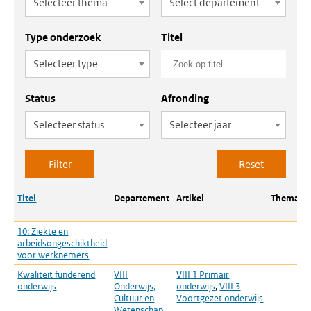
Selecteer thema
Select departement
Type onderzoek
Titel
Selecteer type
Status
Afronding
Selecteer status
Selecteer jaar
Titel
Departement
Artikel
Thema
10: Ziekte en
P
arbeidsongeschiktheid
r
voor werknemers
Kwaliteit funderend
VIII
VIII 1 Primair
P
onderwijs
Onderwijs,
onderwijs
,
VIII 3
r
Cultuur en
Voortgezet onderwijs
Wetenschap