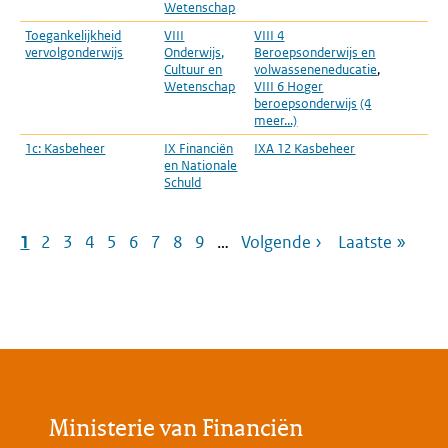
Wetenschap
Toegankelijkheid
VIII
VIII 4
P
vervolgonderwijs
Onderwijs,
Beroepsonderwijs en
r
Cultuur en
volwasseneneducatie
,
Wetenschap
VIII 6 Hoger
beroepsonderwijs
(4
meer...)
1c: Kasbeheer
IX Financiën
IXA 12 Kasbeheer
P
en Nationale
r
Schuld
Paginering
Pagina
1
Pagina
2
Pagina
3
Pagina
4
Pagina
5
Pagina
6
Pagina
7
Pagina
8
Pagina
9
…
Volgende
Volgende ›
Laatste
Laatste »
pagina
pagina
Ministerie van Financiën