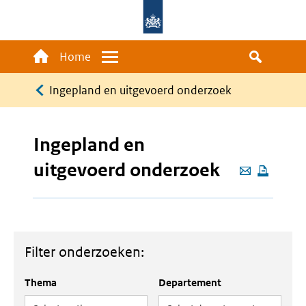
Overslaan
en
naar
Main
Home
Menu
de
navigation
Kruimelpad
inhoud
Ingepland en uitgevoerd onderzoek
gaan
Ingepland en
uitgevoerd onderzoek
Deze
pagina
e-
mailen
Filter onderzoeken:
Thema
Departement