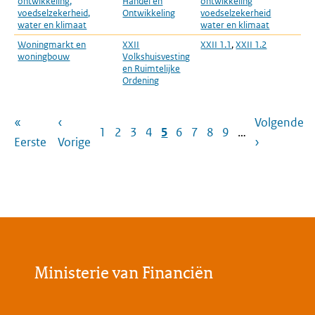
ontwikkeling,
Handel en
ontwikkeling
voedselzekerheid,
Ontwikkeling
voedselzekerheid
water en klimaat
water en klimaat
Woningmarkt en
XXII
XXII 1.1
,
XXII 1.2
woningbouw
Volkshuisvesting
en Ruimtelijke
Ordening
Paginering
Eerste
«
Vorige
‹
Volgende
Volgende
Pagina
1
Pagina
2
Pagina
3
Pagina
4
Pagina
5
Pagina
6
Pagina
7
Pagina
8
Pagina
9
…
pagina
Eerste
pagina
Vorige
pagina
›
Ministerie van Financiën