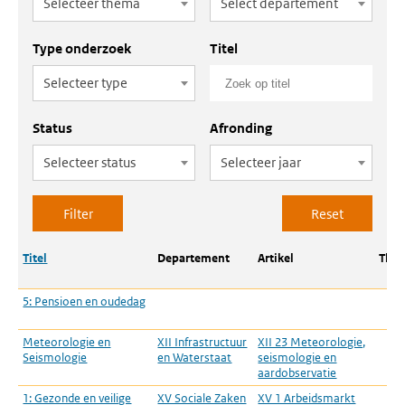
Selecteer thema
Select departement
Type onderzoek
Titel
Selecteer type
Status
Afronding
Selecteer status
Selecteer jaar
Titel
Departement
Artikel
The
5: Pensioen en oudedag
Meteorologie en
XII Infrastructuur
XII 23 Meteorologie,
Seismologie
en Waterstaat
seismologie en
aardobservatie
1: Gezonde en veilige
XV Sociale Zaken
XV 1 Arbeidsmarkt