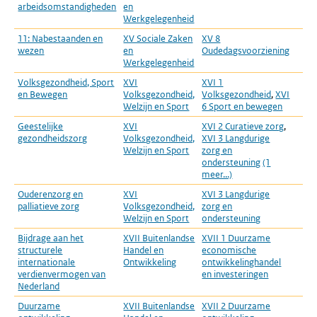
arbeidsomstandigheden
en
Werkgelegenheid
11: Nabestaanden en
XV Sociale Zaken
XV 8
wezen
en
Oudedagsvoorziening
Werkgelegenheid
Volksgezondheid, Sport
XVI
XVI 1
en Bewegen
Volksgezondheid,
Volksgezondheid
,
XVI
Welzijn en Sport
6 Sport en bewegen
Geestelijke
XVI
XVI 2 Curatieve zorg
,
gezondheidszorg
Volksgezondheid,
XVI 3 Langdurige
Welzijn en Sport
zorg en
ondersteuning
(1
meer...)
Ouderenzorg en
XVI
XVI 3 Langdurige
palliatieve zorg
Volksgezondheid,
zorg en
Welzijn en Sport
ondersteuning
Bijdrage aan het
XVII Buitenlandse
XVII 1 Duurzame
structurele
Handel en
economische
internationale
Ontwikkeling
ontwikkelinghandel
verdienvermogen van
en investeringen
Nederland
Duurzame
XVII Buitenlandse
XVII 2 Duurzame