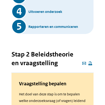
4
Uitvoeren onderzoek
5
Rapporteren en communiceren
Stap 2 Beleidstheorie
en vraagstelling
Deze
pagina
e-
Vraagstelling bepalen
Stap
mailen
2
Het doel van deze stap is om te bepalen
Beleidstheorie
welke onderzoeksvraag (of vragen) leidend
en