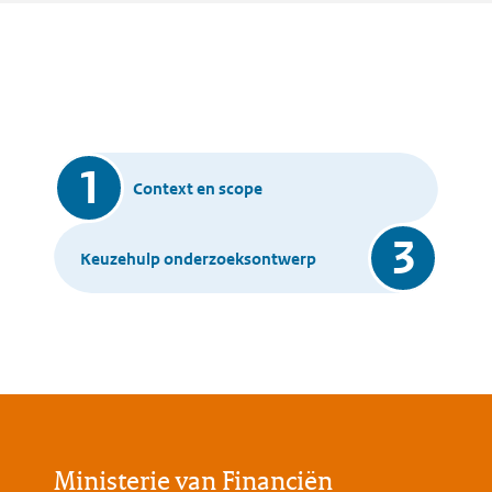
Toolbox
1
Context en scope
steps
bottom
3
Keuzehulp onderzoeksontwerp
Ministerie van Financiën