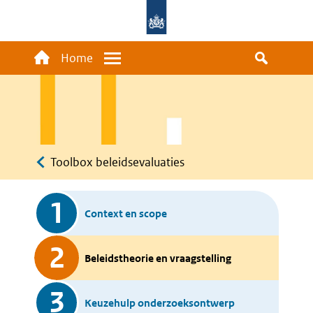
Overslaan
en
naar
Main
Home
Menu
de
navigation
inhoud
gaan
Kruimelpad
Toolbox beleidsevaluaties
Toolbox
1
Context en scope
steps
2
Beleidstheorie en vraagstelling
3
Keuzehulp onderzoeksontwerp