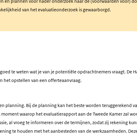
eden en plannen voor nader onderzoek naar de (voorwaarden voor) do
nkelijkheid van het evaluatieonderzoek is gewaarborgd.
k goed te weten wat je van je potentiële opdrachtnemers vraagt. De 
n het opstellen van een offerteaanvraag.
en planning. Bij de planning kan het beste worden teruggerekend v
et moment waarop het evaluatierapport aan de Tweede Kamer zal wor
ie, al vroeg te informeren over de termijnen, zodat zij rekening k
kening te houden met het aanbesteden van de werkzaamheden. Deze 