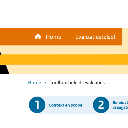
Overslaan
en
naar
de
Main
inhoud
Home
Evaluatiestelsel
navigation
gaan
Kruimelpad
Home
Toolbox beleidsevaluaties
Toolbox
1
2
Beleids
Context en scope
vraagste
steps