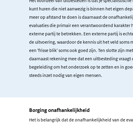
Het voordeel van uitbesteden is dat je specialistisch
kunt huren die niet aanwezig is binnen het eigen de
meer op afstand te doen is daarnaast de onafhankelij
evaluaties die primair een verantwoordend karakter
externe partij te betrekken. Een externe partij is ech
de uitvoering, waardoor de kennis uit het veld soms m
een 'frisse blik' soms ook goed zijn. Ten slotte zijn 
daarnaast rekening mee dat een uitbesteding vraagt
begeleiding om het onderzoek op te zetten en in goed
steeds inzet nodig van eigen mensen.
Borging onafhankelijkheid
Het is belangrijk dat de onafhankelijkheid van de eval