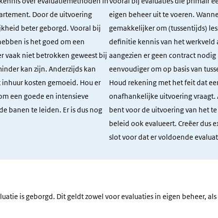
e kennis over evaluatiemethoden in
Vooral bij evaluaties die primair 
partement. Door de uitvoering
eigen beheer uit te voeren. Wannee
kheid beter geborgd. Vooral bij
gemakkelijker om (tussentijds) les
 hebben is het goed om een
definitie kennis van het werkveld 
ter vaak niet betrokken geweest bij
aangezien er geen contract nodig i
inder kan zijn. Anderzijds kan
eenvoudiger om op basis van tusse
met inhuur kosten gemoeid. Hou er
Houd rekening met het feit dat e
 om een goede en intensieve
onafhankelijke uitvoering vraagt.
e banen te leiden. Er is dus nog
bent voor de uitvoering van het te 
beleid ook evalueert. Creëer dus 
slot voor dat er voldoende evalua
uatie is geborgd. Dit geldt zowel voor evaluaties in eigen beheer, als