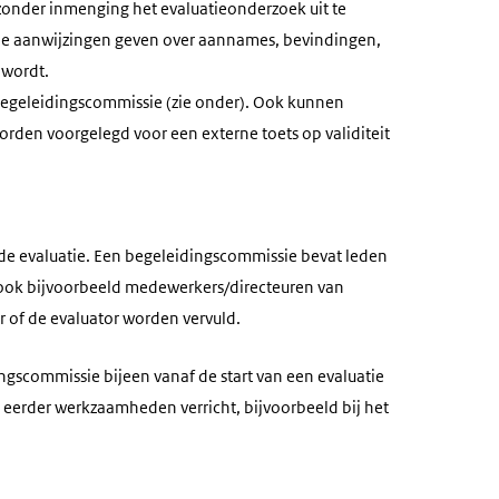
 zonder inmenging het evaluatieonderzoek uit te
nde aanwijzingen geven over aannames, bevindingen,
 wordt.
begeleidingscommissie (zie onder). Ook kunnen
rden voorgelegd voor een externe toets op validiteit
de evaluatie. Een begeleidingscommissie bevat leden
 ook bijvoorbeeld medewerkers/directeuren van
 of de evaluator worden vervuld.
gscommissie bijeen vanaf de start van een evaluatie
l eerder werkzaamheden verricht, bijvoorbeeld bij het