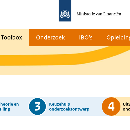
Ministerie van Financiën
Toolbox
Onderzoek
IBO's
Opleidin
3
4
theorie en
Keuzehulp
Uit
lling
onderzoeksontwerp
ond