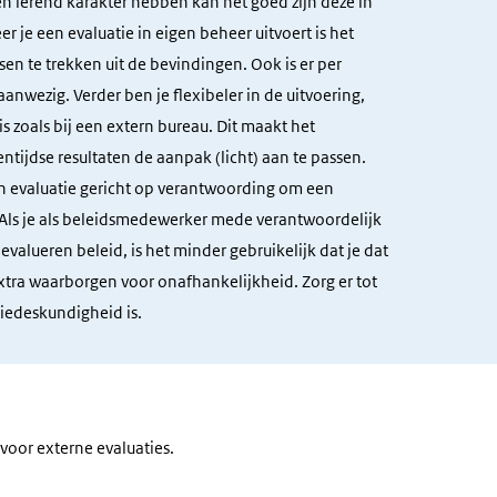
een lerend karakter hebben kan het goed zijn deze in
r je een evaluatie in eigen beheer uitvoert is het
sen te trekken uit de bevindingen. Ook is er per
aanwezig. Verder ben je flexibeler in de uitvoering,
s zoals bij een extern bureau. Dit maakt het
ntijdse resultaten de aanpak (licht) aan te passen.
en evaluatie gericht op verantwoording om een
 Als je als beleidsmedewerker mede verantwoordelijk
evalueren beleid, is het minder gebruikelijk dat je dat
extra waarborgen voor onafhankelijkheid. Zorg er tot
tiedeskundigheid is.
 voor externe evaluaties.