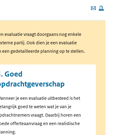
Deze
pagina
e-
een evaluatie vraagt doorgaans nog enkele
mailen
terne partij. Ook dien je een evaluatie
m een gedetailleerde planning op te stellen.
3. Goed
opdrachtgeverschap
anneer je een evaluatie uitbesteed is het
elangrijk goed te weten wat je van je
pdrachtnemers vraagt. Daarbij horen een
oede offerteaanvraag en een realistische
lanning.