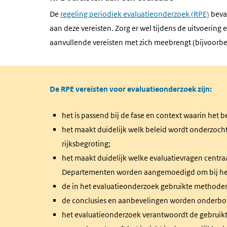
De
regeling periodiek evaluatieonderzoek (RPE)
bevat
aan deze vereisten. Zorg er wel tijdens de uitvoerin
aanvullende vereisten met zich meebrengt (bijvoorbe
De RPE vereisten voor evaluatieonderzoek zijn:
het is passend bij de fase en context waarin het 
het maakt duidelijk welk beleid wordt onderzocht
rijksbegroting;
het maakt duidelijk welke evaluatievragen centra
Departementen worden aangemoedigd om bij het 
de in het evaluatieonderzoek gebruikte methoden
de conclusies en aanbevelingen worden onderb
het evaluatieonderzoek verantwoordt de gebruikt