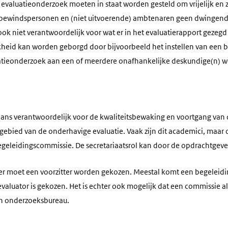
 evaluatieonderzoek moeten in staat worden gesteld om vrijelijk en
dat bewindspersonen en (niet uitvoerende) ambtenaren geen dwinge
 ook niet verantwoordelijk voor wat er in het evaluatierapport gezegd
heid kan worden geborgd door bijvoorbeeld het instellen van een 
atieonderzoek aan een of meerdere onafhankelijke deskundige(n) wo
ans verantwoordelijk voor de kwaliteitsbewaking en voortgang van 
gebied van de onderhavige evaluatie. Vaak zijn dit academici, maar
leidingscommissie. De secretariaatsrol kan door de opdrachtgever
r moet een voorzitter worden gekozen. Meestal komt een begeleidin
evaluator is gekozen. Het is echter ook mogelijk dat een commissie a
een onderzoeksbureau.