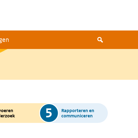
gen
5
voeren
Rapporteren en
erzoek
communiceren